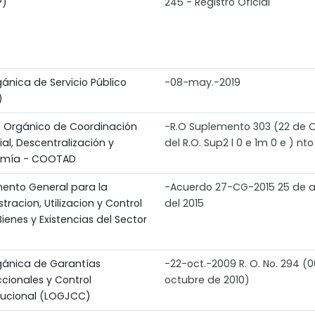
P)
245 - Registro Oficial
ánica de Servicio Público
-08-may.-2019
)
 Orgánico de Coordinación
-R.O Suplemento 303 (22 de 
rial, Descentralización y
del R.O. Sup2 l 0 e 1m 0 e ) nto
omía - COOTAD
ento General para la
-Acuerdo 27-CG-2015 25 de 
tracion, Utilizacion y Control
del 2015
Bienes y Existencias del Sector
gánica de Garantías
-22-oct.-2009 R. O. No. 294 (
ccionales y Control
octubre de 2010)
tucional (LOGJCC)