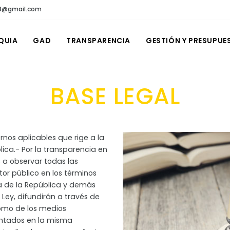
a83@gmail.com
QUIA
GAD
TRANSPARENCIA
GESTIÓN Y PRESUPUE
BASE LEGAL
rnos aplicables que rige a la
blica.- Por la transparencia en
 a observar todas las
tor público en los términos
ica de la República y demás
 Ley, difundirán a través de
como de los medios
entados en la misma