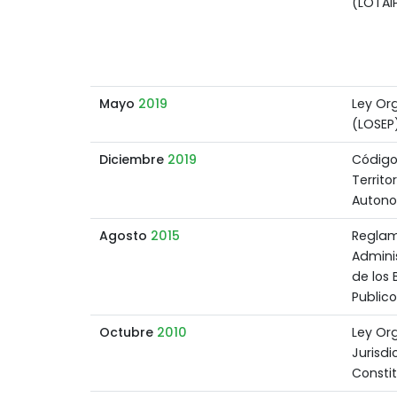
(LOTAI
Mayo
2019
Ley Org
(LOSEP
Diciembre
2019
Código
Territo
Auton
Agosto
2015
Reglam
Adminis
de los 
Publico
Octubre
2010
Ley Or
Jurisdi
Consti