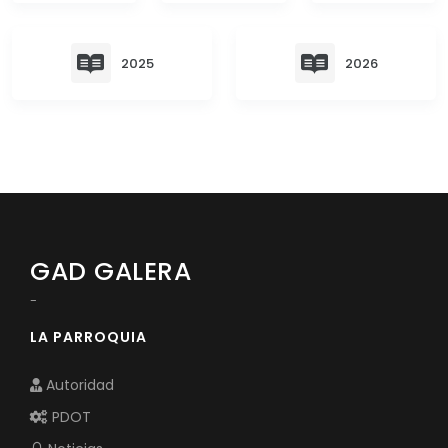
ASAMBLEA LOCAL CIUDADANA
Convocatorias
GESTIÓN ADMINISTRATIVA
2025
2026
Plan de desarrollo y Ordenamiento Territorial - PD
Plan Anual Contratación - PAC
Plan Operativo Anual - POA
Convenios Institucionales
PRESUPUESTO: EJECUCIÓN Y REPORTES
GAD GALERA
Cédulas presupuestarias y balances
-
Procesos de contratación
LA PARROQUIA
Ejecución Presupuestaria
Autoridad
Obras y proyectos
PDOT