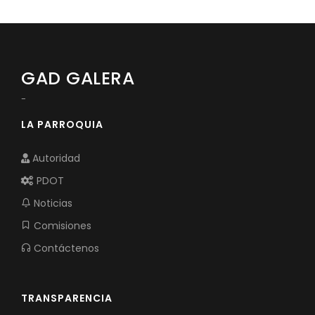
ASAMBLEA LOCAL CIUDADANA
Convocatorias
GESTIÓN ADMINISTRATIVA
Plan de desarrollo y Ordenamiento Territorial - PD
GAD GALERA
Plan Anual Contratación - PAC
-
Plan Operativo Anual - POA
LA PARROQUIA
Convenios Institucionales
Autoridad
PRESUPUESTO: EJECUCIÓN Y REPORTES
PDOT
Cédulas presupuestarias y balances
Noticias
Comisiones
Procesos de contratación
Contáctenos
Ejecución Presupuestaria
Obras y proyectos
TRANSPARENCIA