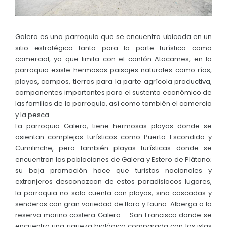
ASAMBLEA LOCAL CIUDADANA
Convocatorias
GESTIÓN ADMINISTRATIVA
Galera es una parroquia que se encuentra ubicada en un
sitio estratégico tanto para la parte turística como
Plan de desarrollo y Ordenamiento Territorial - PD
comercial, ya que limita con el cantón Atacames, en la
Plan Anual Contratación - PAC
parroquia existe hermosos paisajes naturales como ríos,
playas, campos, tierras para la parte agrícola productiva,
Plan Operativo Anual - POA
componentes importantes para el sustento económico de
las familias de la parroquia, así como también el comercio
Convenios Institucionales
y la pesca.
PRESUPUESTO: EJECUCIÓN Y REPORTES
La parroquia Galera, tiene hermosas playas donde se
asientan complejos turísticos como Puerto Escondido y
Cédulas presupuestarias y balances
Cumilinche, pero también playas turísticas donde se
encuentran las poblaciones de Galera y Estero de Plátano;
Procesos de contratación
su baja promoción hace que turistas nacionales y
extranjeros desconozcan de estos paradisiacos lugares,
Ejecución Presupuestaria
la parroquia no solo cuenta con playas, sino cascadas y
Obras y proyectos
senderos con gran variedad de flora y fauna. Alberga a la
reserva marino costera Galera – San Francisco donde se
encuentra una riqueza biológica comparada con las islas