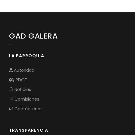
ASAMBLEA LOCAL CIUDADANA
Convocatorias
GESTIÓN ADMINISTRATIVA
Plan de desarrollo y Ordenamiento Territorial - PD
GAD GALERA
Plan Anual Contratación - PAC
-
Plan Operativo Anual - POA
LA PARROQUIA
Convenios Institucionales
Autoridad
PRESUPUESTO: EJECUCIÓN Y REPORTES
PDOT
Cédulas presupuestarias y balances
Noticias
Procesos de contratación
Comisiones
Ejecución Presupuestaria
Contáctenos
Obras y proyectos
TRANSPARENCIA