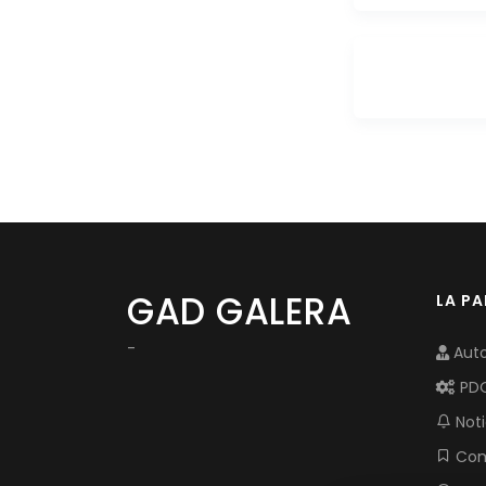
GAD GALERA
LA P
-
Auto
PD
Noti
Com